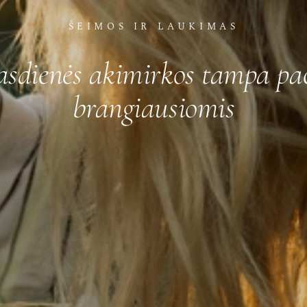
ŠEIMOS IR LAUKIMAS
asdienės akimirkos tampa pa
brangiausiomis